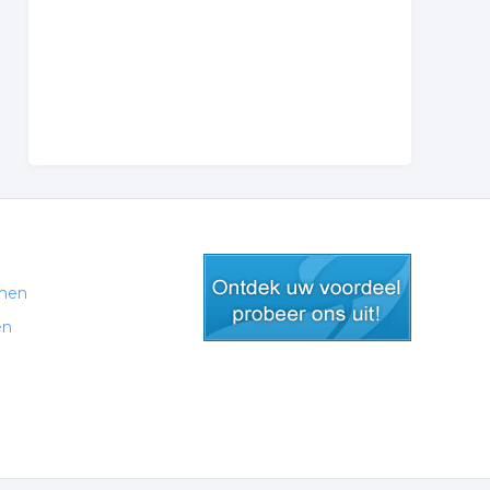
men
en
gratis lid worden