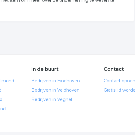
op het item om meer over de onderneming te weten te
In de buurt
Contact
elmond
Bedrijven in Eindhoven
Contact opne
d
Bedrijven in Veldhoven
Gratis lid word
d
Bedrijven in Veghel
ond