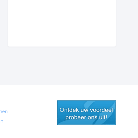
men
en
gratis lid worden