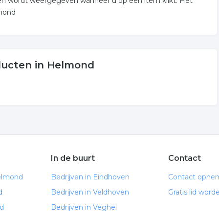
en wordt weergegeven wanneer u op een item klikt. Het
lmond
ducten in Helmond
In de buurt
Contact
elmond
Bedrijven in Eindhoven
Contact opne
d
Bedrijven in Veldhoven
Gratis lid word
d
Bedrijven in Veghel