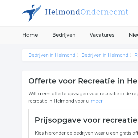
Home
Bedrijven
Vacatures
Nie
Bedrijven in Helmond
Bedrijven in Helmond
R
Offerte voor Recreatie in 
Wilt u een offerte opvragen voor recreatie in de r
recreatie in Helmond voor u.
meer
Meer over recreatie in Hel
Prijsopgave voor recreati
Onderstaand vindt u een overzicht van alle recrea
Kies hieronder de bedrijven waar u een gratis off
een vrijblijvende aanvraag.