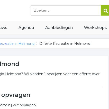
uws
Agenda
Aanbiedingen
Workshops
ecreatie in Helmond
Offerte Recreatie in Helmond
Helmond
egio Helmond? Wij vonden 1 bedrijven voor een offerte over
mond
e opvragen
tie gerelateerde bedrijven in de omgeving van Helmond voor
erte bij wilt opvragen.