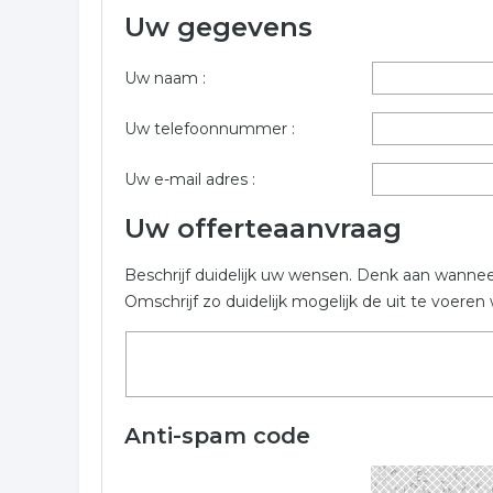
Uw gegevens
Onderstaande bedrijven zijn gerelateerd aan recrea
vragen dient u onderstaand formulier in te vullen.
Uw naam :
Trefwoorden:
Uw telefoonnummer :
recreatie
toerisme
vvv
touroperator
Uw e-mail adres :
Uw offerteaanvraag
Beschrijf duidelijk uw wensen. Denk aan wanne
Omschrijf zo duidelijk mogelijk de uit te voer
Anti-spam code