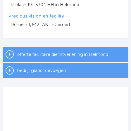
receptioniste
receptie
, Rijnlaan 191, 5704 HH in Helmond
.
Precious vision en facility
, Domein 1, 5421 AN in Gemert
offerte facilitaire dienstverlening in Helmond
bedrijf gratis toevoegen