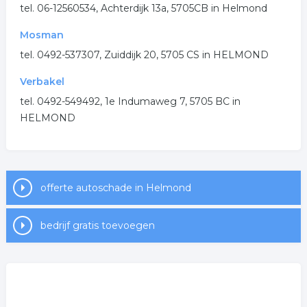
.
tel. 06-12560534, Achterdijk 13a, 5705CB in Helmond
Mosman
tel. 0492-537307, Zuiddijk 20, 5705 CS in HELMOND
Verbakel
tel. 0492-549492, 1e Indumaweg 7, 5705 BC in
HELMOND
offerte autoschade in Helmond
bedrijf gratis toevoegen