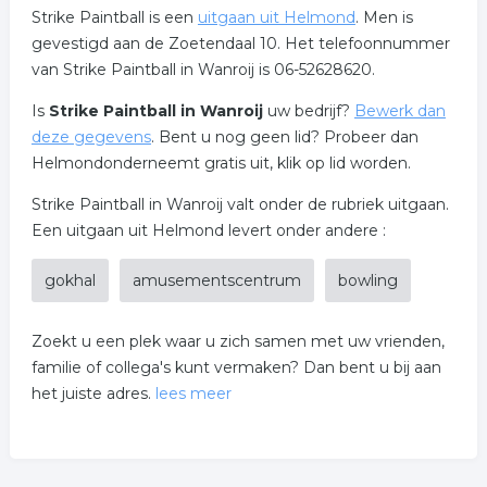
Strike Paintball is een
uitgaan uit Helmond
. Men is
gevestigd aan de Zoetendaal 10. Het telefoonnummer
van Strike Paintball in Wanroij is 06-52628620.
Is
Strike Paintball in Wanroij
uw bedrijf?
Bewerk dan
deze gegevens
. Bent u nog geen lid? Probeer dan
Helmondonderneemt gratis uit, klik op lid worden.
Strike Paintball in Wanroij valt onder de rubriek uitgaan.
Een uitgaan uit Helmond levert onder andere :
gokhal
amusementscentrum
bowling
Zoekt u een plek waar u zich samen met uw vrienden,
familie of collega's kunt vermaken? Dan bent u bij aan
het juiste adres.
lees meer
Even weg uit uw dagelijkse routine. Even lekker buiten
in het bos met twee teams een leuk en spannend spel