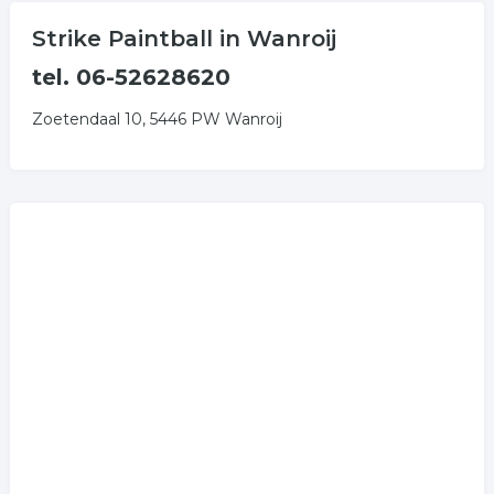
masker.
Strike Paintball in Wanroij
Voor meer informatie kunt u de website bekijken. Heeft
u een vraag aan Strike Paintball? Schroomt u dan niet
tel. 06-52628620
om contact op te nemen.
Zoetendaal 10, 5446 PW Wanroij