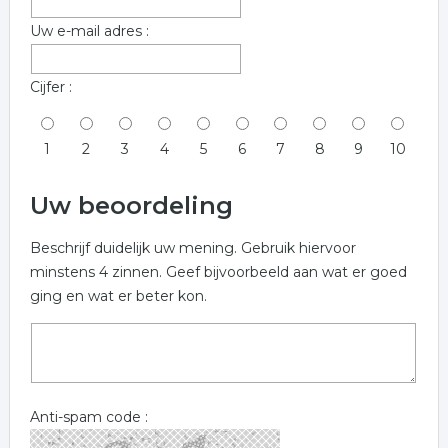
Uw e-mail adres :
Cijfer :
1
2
3
4
5
6
7
8
9
10
Uw beoordeling
Beschrijf duidelijk uw mening. Gebruik hiervoor
minstens 4 zinnen. Geef bijvoorbeeld aan wat er goed
ging en wat er beter kon.
Anti-spam code :